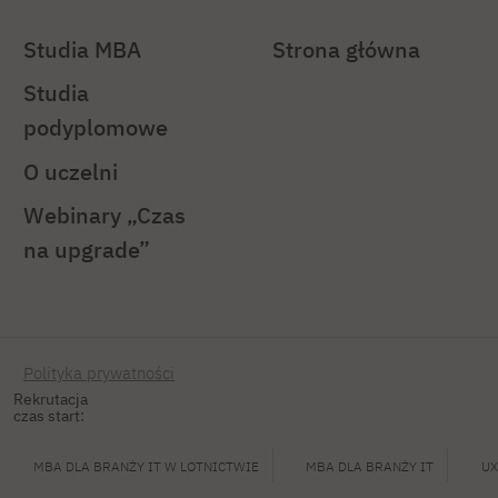
Studia MBA
Strona główna
Studia
podyplomowe
O uczelni
Webinary „Czas
na upgrade”
Polityka prywatności
Rekrutacja
czas start:
MBA DLA BRANŻY IT W LOTNICTWIE
MBA DLA BRANŻY IT
UX