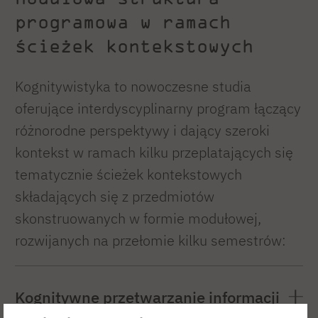
programowa w ramach
ścieżek kontekstowych
Kognitywistyka to nowoczesne studia
oferujące interdyscyplinarny program łączący
różnorodne perspektywy i dający szeroki
kontekst w ramach kilku przeplatających się
tematycznie ścieżek kontekstowych
składających się z przedmiotów
skonstruowanych w formie modułowej,
rozwijanych na przełomie kilku semestrów:
Kognitywne przetwarzanie informacji