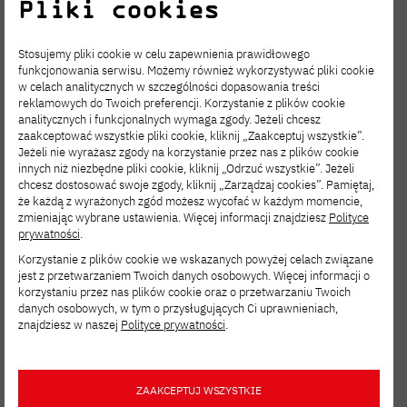
Pliki cookies
w kontekście technologicznym, w tym teorii
Sztuczna inteligencja i data science
informacji, ekonomii behawioralnej,
Stosujemy pliki cookie w celu zapewnienia prawidłowego
funkcjonowania serwisu. Możemy również wykorzystywać pliki cookie
psychometrii, neuronauki, w oparciu o
w celach analitycznych w szczególności dopasowania treści
umożliwiająca głębokie zanurzenie w
reklamowych do Twoich preferencji. Korzystanie z plików cookie
narzędzia i osiągnięcia technologiczne
analitycznych i funkcjonalnych wymaga zgody. Jeżeli chcesz
Cyfrowe media i kultura
najnowszych możliwościach związanych ze
(kontekst poznawczy).
zaakceptować wszystkie pliki cookie, kliknij „Zaakceptuj wszystkie”.
Jeżeli nie wyrażasz zgody na korzystanie przez nas z plików cookie
sztuczną inteligencją i przetwarzaniem
innych niż niezbędne pliki cookie, kliknij „Odrzuć wszystkie”. Jeżeli
pozwalają osadzić zdobywaną wiedzę w
chcesz dostosować swoje zgody, kliknij „Zarządzaj cookies”. Pamiętaj,
danych, budujący stopniowo, w ramach
że każdą z wyrażonych zgód możesz wycofać w każdym momencie,
Rynek technologiczny
szerszym kontekście otoczenia społeczno-
podejścia modułowego, warsztat
zmieniając wybrane ustawienia. Więcej informacji znajdziesz
Polityce
prywatności
.
kulturalnego zastosowań nowoczesnych
narzędziowy i zrozumienie kontekstu
Korzystanie z plików cookie we wskazanych powyżej celach związane
nakierowuje na procesy tworzenia i
technologii.
technicznego.
jest z przetwarzaniem Twoich danych osobowych. Więcej informacji o
Kontent cyfrowy
prototypowania nowych rozwiązań
korzystaniu przez nas plików cookie oraz o przetwarzaniu Twoich
danych osobowych, w tym o przysługujących Ci uprawnieniach,
technologicznych w szerokim kontekście
znajdziesz w naszej
Polityce prywatności
.
cdostarcza kompleksowych narzędzi do
możliwości i zapotrzebowania nowoczesnej
Narzędzia IT i cyberbezpieczeństwo
efektywnego projektowania i tworzenia
gospodarki opartej na wiedzy i cyfrowych
ZAAKCEPTUJ WSZYSTKIE
rozwiązań technologicznych opartych o