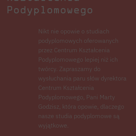
Podyplomowego
psychicznych, analizie procesów związanych
z oceną wiarygodności źródeł oraz
podejmowaniem decyzji w warunkach stresu
Nikt nie opowie o studiach
i obciążenia psychicznego.
podyplomowych oferowanych
Jego dorobek naukowy obejmuje publikacje z
przez Centrum Kształcenia
zakresu obliczeń neuronalnych (w tym
Podyplomowego lepiej niż ich
neuromorficznych), uczenia maszynowego
twórcy. Zapraszamy do
oraz symulacji wielkoskalowych układów
wysłuchania paru słów dyrektora
neuronów biologicznych. Szczególne miejsce
Centrum Kształcenia
zajmuje w nich analiza EEG procesów
Podyplomowego, Pani Marty
kognitywnych i wyższych funkcji
Godzisz, która opowie, dlaczego
psychicznych z wykorzystaniem metodologii
nasze studia podyplomowe są
data science. Prof. Wójcik współpracował z
wyjątkowe.
wieloma międzynarodowymi ośrodkami