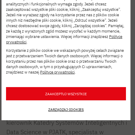
analitycznych i funkcjonalnych wymaga zgody. Jeżeli chcesz
rewolucji AI.
zaakceptować wszystkie pliki cookie, kliknij „Zaakceptuj wszystkie”.
Jeżeli nie wyrażasz zgody na korzystanie przez nas z plików cookie
innych niż niezbędne pliki cookie, kliknij „Odrzuć wszystkie”. Jeżeli
chcesz dostosować swoje zgody, kliknij „Zarządzaj cookies”. Pamiętaj,
że każdą z wyrażonych zgód możesz wycofać w każdym momencie,
zmieniając wybrane ustawienia. Więcej informacji znajdziesz
Polityce
prywatności
.
Korzystanie z plików cookie we wskazanych powyżej celach związane
jest z przetwarzaniem Twoich danych osobowych. Więcej informacji o
korzystaniu przez nas plików cookie oraz o przetwarzaniu Twoich
danych osobowych, w tym o przysługujących Ci uprawnieniach,
znajdziesz w naszej
Polityce prywatności
.
ZAAKCEPTUJ WSZYSTKIE
Prowadzący:
ZARZĄDZAJ COOKIES
prof. dr hab. Grzegorz Marcin Wójcik
–
kierownik Katedry Systemów Inteligentnych i
Data Science w PJATK, specjalista w