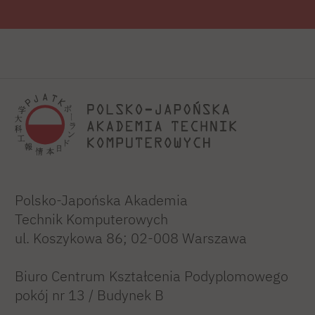
badawczymi, takimi jak Uniwersytet
Oksfordzki, Uniwersytet w Edynburgu,
Uniwersytet w Stirling, Uniwersytet Hebrajski
w Jerozolimie oraz Uniwersytet Ben Guriona
w Beer Szewie. Posiada również bogate
doświadczenie w zarządzaniu złożonymi
projektami badawczymi o wysokim stopniu
zaawansowania technologicznego, zwłaszcza
w obszarze systemów obliczeniowych i
Polsko-Japońska Akademia
neuroinformatyki.
Technik Komputerowych
ul. Koszykowa 86; 02-008 Warszawa
Biuro Centrum Kształcenia Podyplomowego
pokój nr 13 / Budynek B