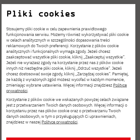
specjalizację do automatyzacji procesów i
Michał Amanowicz – Doświadczony Manager
Pliki cookies
monitorowania wydajności aktualnie
Michał Amanowicz – wywiad
i Partner dla biznesu z ponad 15 letnim
działających rozwiązań.
Stosujemy pliki cookie w celu zapewnienia prawidłowego
doświadczeniem w IT. Obecnie pracujący w
Michał
funkcjonowania serwisu. Możemy również wykorzystywać pliki cookie
branży IT Pharma.
w celach analitycznych w szczególności dopasowania treści
reklamowych do Twoich preferencji. Korzystanie z plików cookie
Gołda
analitycznych i funkcjonalnych wymaga zgody. Jeżeli chcesz
zaakceptować wszystkie pliki cookie, kliknij „Zaakceptuj wszystkie”.
Jeżeli nie wyrażasz zgody na korzystanie przez nas z plików cookie
innych niż niezbędne pliki cookie, kliknij „Odrzuć wszystkie”. Jeżeli
chcesz dostosować swoje zgody, kliknij „Zarządzaj cookies”. Pamiętaj,
że każdą z wyrażonych zgód możesz wycofać w każdym momencie,
zmieniając wybrane ustawienia. Więcej informacji znajdziesz
Polityce
O Absolwencie
prywatności
.
Korzystanie z plików cookie we wskazanych powyżej celach związane
jest z przetwarzaniem Twoich danych osobowych. Więcej informacji o
Michał Gołda – ukończył Technologie
korzystaniu przez nas plików cookie oraz o przetwarzaniu Twoich
danych osobowych, w tym o przysługujących Ci uprawnieniach,
Michał Gołda – wywiad
chemiczną i Inżynierie oprogramowania na
znajdziesz w naszej
Polityce prywatności
.
AGH, doświadczony programista, architekt
oprogramowania oraz kierownik projektów,