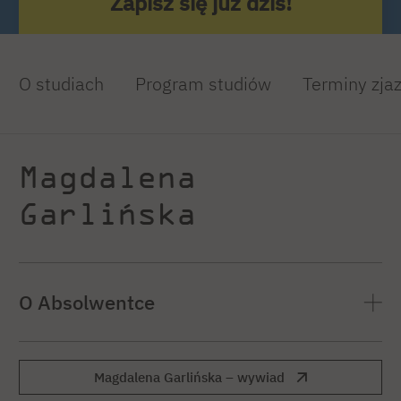
Zapisz się już dziś!
O studiach
Program studiów
Terminy zja
Magdalena
Garlińska
O Absolwentce
Dr inż. Magdalena Garlińska, MBA – kierownik
Magdalena Garlińska – wywiad
sekcji ekspertów wewnętrznych w