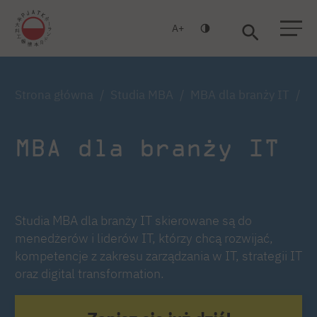
A
Warszawa
Gdańsk
Strona główna
Studia MBA
MBA dla branży IT
A
MBA dla branży IT
Studia MBA dla branży IT skierowane są do
menedżerów i liderów IT, którzy chcą rozwijać,
kompetencje z zakresu zarządzania w IT, strategii IT
oraz digital transformation.