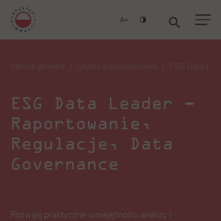
A
Warszawa
Gdańsk
Strona główna
Studia podyplomowe
ESG Data Lea
ESG Data Leader –
Raportowanie,
Regulacje, Data
Governance
Rozwijaj praktyczne umiejętności analizy i