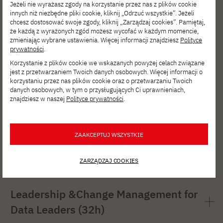
Jeżeli nie wyrażasz zgody na korzystanie przez nas z plików cookie
innych niż niezbędne pliki cookie, kliknij „Odrzuć wszystkie”. Jeżeli
chcesz dostosować swoje zgody, kliknij „Zarządzaj cookies”. Pamiętaj,
– Praktyczne podejście do zarządzania
Data Strategy & Analytics Leadership
że każdą z wyrażonych zgód możesz wycofać w każdym momencie,
zmieniając wybrane ustawienia. Więcej informacji znajdziesz
Polityce
danymi i raportowania w środowisku
(32h)
prywatności
.
regulacyjnym. Data Governance i
Korzystanie z plików cookie we wskazanych powyżej celach związane
standardy regulacyjne w realnych
jest z przetwarzaniem Twoich danych osobowych. Więcej informacji o
korzystaniu przez nas plików cookie oraz o przetwarzaniu Twoich
– Budowanie strategii danych realnie
zastosowaniach biznesowych
ESG & Sustainability in Data-Driven
danych osobowych, w tym o przysługujących Ci uprawnieniach,
znajdziesz w naszej
Polityce prywatności
.
wspierającej cele biznesowe i wzrost
– Identyfikacja i klasyfikacja danych
Organizations (32h)
organizacji
krytycznych jako fundament jakości,
– Wykorzystanie KPI i metryk danych do
bezpieczeństwa i wiarygodnego
ZAAKCEPTUJ WSZYSTKIE
– Rola danych w podejmowaniu decyzji
podejmowania trafnych decyzji
Digital Responsibility & Ethics (16h)
raportowania ESG
ESG i strategii sustainability
ZARZĄDZAJ COOKIES
menedżerskich
– Projektowanie ról i odpowiedzialności w
– Projektowanie i wdrażanie
– Projektowanie roadmapy danych jako
organizacji danych, wspierające skuteczne
– Rola etyki i odpowiedzialności cyfrowej w
zrównoważonych procesów danych w
Leadership &Change Management for
fundamentu rozwoju technologicznego
zarządzanie i rozwój modelu Data
nowoczesnej organizacji
organizacji
Data Leaders (32h)
firmy
Governance w procesie transformacji
– Identyfikacja i zarządzanie ryzykami
– Wykorzystanie ESG jako fundamentu