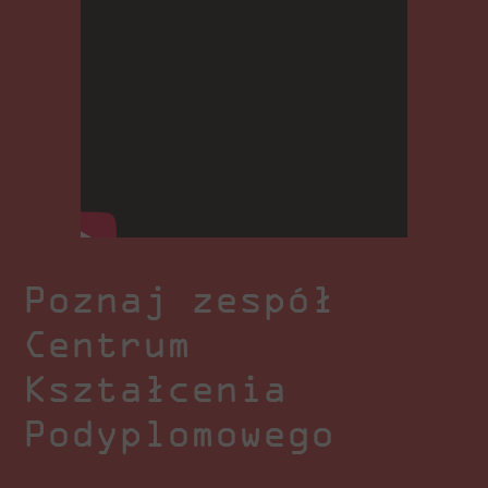
– praktyczne zastosowanie zdobytej
wiedzy w realnym scenariuszu
biznesowym
Poznaj zespół
Centrum
Kształcenia
Podyplomowego