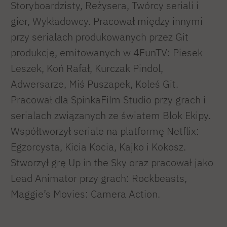
graficznej Pan Żarówka (2018, wznowienie
Storyboardzisty, Reżysera, Twórcy seriali i
2024) wydanej w Polsce przez Kulturę
gier, Wykładowcy. Pracował między innymi
Gniewu (zdobywca tytułu Komiksu Roku
przy serialach produkowanych przez Git
2018) i w Stanach Zjednoczonych nakładem
produkcję, emitowanych w 4FunTV: Piesek
prestiżowego wydawnictwa Fantagraphics, w
Leszek, Koń Rafał, Kurczak Pindol,
tłumaczeniu Antonii Lloyd-Jones. Mr.
Adwersarze, Miś Puszapek, Koleś Git.
Lightbulb (2022) to pierwszy polski komiks w
Pracował dla SpinkaFilm Studio przy grach i
historii tego wydawnictwa.
serialach związanych ze światem Blok Ekipy.
W 2022 zakończyły się prace nad kolejną
Współtworzył seriale na platformę Netflix:
powieścią graficzną Fungae, z ilustracjami
Egzorcysta, Kicia Kocia, Kajko i Kokosz.
Tomasza Leśniaka. Wkrótce zostanie wydany
Stworzył grę Up in the Sky oraz pracował jako
w USA, również przez Fantagraphics.
Lead Animator przy grach: Rockbeasts,
https://wojwaw.com
Maggie’s Movies: Camera Action.