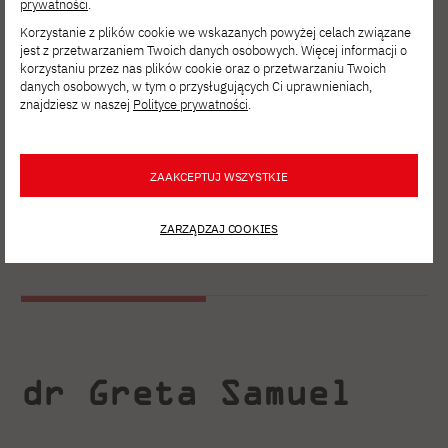
prywatności
.
Korzystanie z plików cookie we wskazanych powyżej celach związane
jest z przetwarzaniem Twoich danych osobowych. Więcej informacji o
korzystaniu przez nas plików cookie oraz o przetwarzaniu Twoich
danych osobowych, w tym o przysługujących Ci uprawnieniach,
znajdziesz w naszej
Polityce prywatności
.
ZAAKCEPTUJ WSZYSTKIE
ZARZĄDZAJ COOKIES
dr Greta Samuel