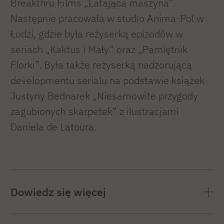
Breakthru Films „Latająca maszyna”.
Następnie pracowała w studio Anima-Pol w
Łodzi, gdzie była reżyserką epizodów w
seriach „Kaktus i Mały” oraz „Pamiętnik
Florki”. Była także reżyserką nadzorującą
developmentu serialu na podstawie książek
Justyny Bednarek „Niesamowite przygody
zagubionych skarpetek” z ilustracjami
Daniela de Latoura.
Dowiedz się więcej
Od 2018 roku współpracuje ze studiem Ego