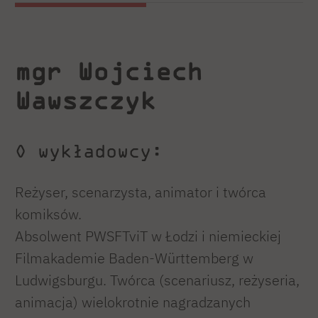
dzieci „Pucio”.
Oprócz reżyserii, zajmuje się także
mgr Wojciech
konsultacją scenariuszy.
Wawszczyk
W latach 2023-24 współpracowała ze
studiem mocapowym BONES Studio przy
innowacyjnym projekcie dedykowanym
O wykładowcy:
dzieciom, łącząc pasję do animacji oraz
nowoczesnych technologii.
Reżyser, scenarzysta, animator i twórca
komiksów.
Absolwent PWSFTviT w Łodzi i niemieckiej
Filmakademie Baden-Württemberg w
Ludwigsburgu. Twórca (scenariusz, reżyseria,
animacja) wielokrotnie nagradzanych