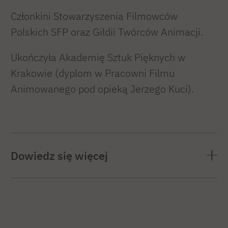
Członkini Stowarzyszenia Filmowców
Polskich SFP oraz Gildii Twórców Animacji.
Ukończyła Akademię Sztuk Pięknych w
Krakowie (dyplom w Pracowni Filmu
Animowanego pod opieką Jerzego Kuci).
Dowiedz się więcej
Edyta uczy animacji w Polsko-Japońskiej
Akademii Technik Komputerowych oraz w
Warszawskiej Szkole Reklamy.