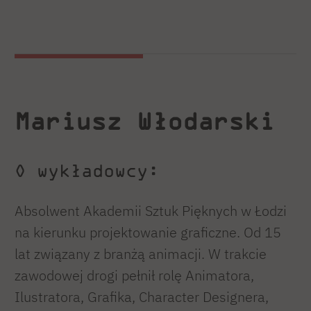
filmu Smok Diplodok (2024), inspirowanego
komiksami Tadeusza Baranowskiego,
sprzedanego do dystrybucji kinowej w ponad
stu krajach, pierwszego polskiego filmu w
technice CG dla widowni familijnej, zdobywcy
Mariusz Włodarski
wielu nagród, m.in.podczas 11. Festiwalu
Młode Horyzonty, na Sharjah International
Children’s Film Festival, podczas festiwalu
O wykładowcy:
AleKino!
Twórca popularnej serii zero-budżetowych
Absolwent Akademii Sztuk Pięknych w Łodzi
filmów opartych na spontanicznych
na kierunku projektowanie graficzne. Od 15
nagraniach swoich dzieci: Słońce i woda,
lat związany z branżą animacji. W trakcie
Przygody Smoko-orło-dino-wampira.
zawodowej drogi pełnił rolę Animatora,
Autor rysowanej kilkanaście lat powieści
Ilustratora, Grafika, Character Designera,