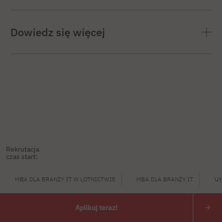
Dowiedz się więcej
W czasie wolnym tworzy animację, jeździ na
rowerze pływa na windsurfingu.
Kanały gdzie publikuje:
YouTube:
https://www.youtube.com/czlowiekanimator
TikTok:
Rekrutacja
https://www.tiktok.com/@czlowiekanimator
czas start:
MBA DLA BRANŻY IT W LOTNICTWIE
MBA DLA BRANŻY IT
UX
Aplikuj teraz!