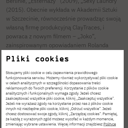
Berlinie, „Esterhazy” (2009), „Sexy Laundry”
(2015). Obecnie wykłada w Akademii Sztuki
w Szczecinie, równocześnie prowadząc swoją
własną firmę produkcyjną ClayTraces, i
powraca z nowym filmem – „Joko”,
zainspirowanym opowiadaniem Rolanda
Topora.racy z MML Studio.
Pliki cookies
Stosujemy pliki cookie w celu zapewnienia prawidłowego
funkcjonowania serwisu. Możemy również wykorzystywać pliki cookie
w celach analitycznych w szczególności dopasowania treści
reklamowych do Twoich preferencji. Korzystanie z plików cookie
analitycznych i funkcjonalnych wymaga zgody. Jeżeli chcesz
zaakceptować wszystkie pliki cookie, kliknij „Zaakceptuj wszystkie”.
Jeżeli nie wyrażasz zgody na korzystanie przez nas z plików cookie
innych niż niezbędne pliki cookie, kliknij „Odrzuć wszystkie”. Jeżeli
chcesz dostosować swoje zgody, kliknij „Zarządzaj cookies”. Pamiętaj,
że każdą z wyrażonych zgód możesz wycofać w każdym momencie,
zmieniając wybrane ustawienia. Więcej informacji znajdziesz
Polityce