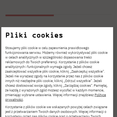
Pliki cookies
Kontakt
Stosujemy pliki cookie w celu zapewnienia prawidłowego
funkcjonowania serwisu. Możemy również wykorzystywać pliki cookie
Biuro Centrum Kształcenia Podyplomowego
w celach analitycznych w szczególności dopasowania treści
reklamowych do Twoich preferencji. Korzystanie z plików cookie
pokój nr
13 w budynku B
analitycznych i funkcjonalnych wymaga zgody. Jeżeli chcesz
zaakceptować wszystkie pliki cookie, kliknij „Zaakceptuj wszystkie”.
tel. (+48) 512 497 506
Jeżeli nie wyrażasz zgody na korzystanie przez nas z plików cookie
innych niż niezbędne pliki cookie, kliknij „Odrzuć wszystkie”. Jeżeli
tel. (+48) 504 640 530
chcesz dostosować swoje zgody, kliknij „Zarządzaj cookies”. Pamiętaj,
tel. (+48) 22 58 44 597
że każdą z wyrażonych zgód możesz wycofać w każdym momencie,
zmieniając wybrane ustawienia. Więcej informacji znajdziesz
Polityce
prywatności
.
e-mail:
podyplomowe@pja.edu.pl
Korzystanie z plików cookie we wskazanych powyżej celach związane
jest z przetwarzaniem Twoich danych osobowych. Więcej informacji o
ul. Koszykowa 86
korzystaniu przez nas plików cookie oraz o przetwarzaniu Twoich