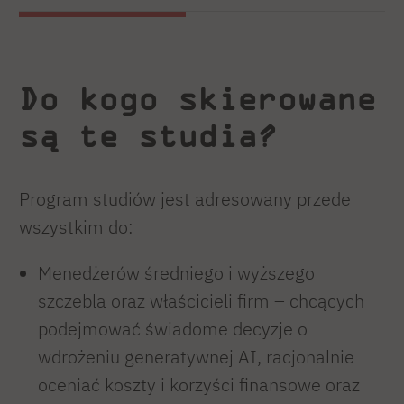
kapitałowych oraz fuzji i przejęć.
Absolwent Executive MBA. Wykładowca
akademicki, prelegent konferencji i ekspert
Do kogo skierowane
Grupy Roboczej ds. Sztucznej Inteligencji przy
są te studia?
Ministerstwie Cyfryzacji. Laureat Nagrody
Prezesa Zarządu Giełdy Papierów
Wartościowych w Warszawie za Najlepszą
Program studiów jest adresowany przede
Pracę Doktorską w Polsce. Redaktor
wszystkim do:
„Sztuczna Inteligencja i Technologie Prawne
Menedżerów średniego i wyższego
w Kancelarii Prawnej” wydanej przez Wolters
szczebla oraz właścicieli firm – chcących
Kluwer, pierwszej publikacji na temat
podejmować świadome decyzje o
innowacji prawnych w Polsce.
wdrożeniu generatywnej AI, racjonalnie
Aktywnie angażuje się w promowanie
oceniać koszty i korzyści finansowe oraz
innowacji oraz rozwój nowoczesnych