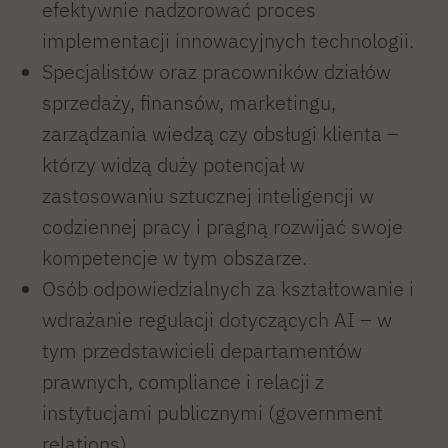
efektywnie nadzorować proces
technologii w sektorze usług profesjonalnych.
implementacji innowacyjnych technologii.
Swoją pracę koncentruje się na łączeniu
Specjalistów oraz pracowników działów
praktycznej wiedzy prawnej z nowoczesnymi
sprzedaży, finansów, marketingu,
narzędziami biznesowymi, co pozwala
zarządzania wiedzą czy obsługi klienta –
tworzyć efektywne i innowacyjne rozwiązania
którzy widzą duży potencjał w
dla klientów.
zastosowaniu sztucznej inteligencji w
codziennej pracy i pragną rozwijać swoje
kompetencje w tym obszarze.
Osób odpowiedzialnych za kształtowanie i
wdrażanie regulacji dotyczących AI – w
tym przedstawicieli departamentów
prawnych, compliance i relacji z
instytucjami publicznymi (government
relations).