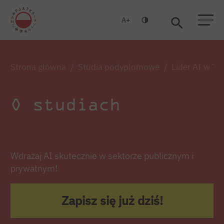
A
Warszawa
Gdańsk
Strona główna
Studia podyplomowe
Lider AI w Tr
O studiach
Wdrażaj AI skutecznie w sektorze publicznym i
prywatnym!
Zapisz się już dziś!