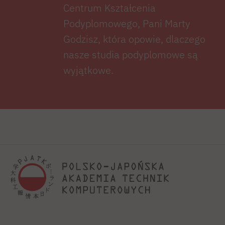
Centrum Kształcenia
Podyplomowego, Pani Marty
Godzisz, która opowie, dlaczego
nasze studia podyplomowe są
wyjątkowe.