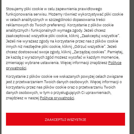
wieloma międzynarodowymi ośrodkami
maszynowego i językami programowania
Stosujemy pliki cookie w celu zapewnienia prawidłowego
badawczymi, takimi jak Uniwersytet
C++,Java, SQL, R oraz Python. Ekspert,
funkcjonowania serwisu. Możemy również wykorzystywać pliki cookie
w celach analitycznych w szczególności dopasowania treści
Oksfordzki, Uniwersytet w Edynburgu,
konsultant, kierownik B+R i wykonawca w
reklamowych do Twoich preferencji. Korzystanie z plików cookie
Uniwersytet w Stirling, Uniwersytet Hebrajski
wielustrategicznych i innowacyjnych
analitycznych i funkcjonalnych wymaga zgody. Jeżeli chcesz
zaakceptować wszystkie pliki cookie, kliknij „Zaakceptuj wszystkie”.
w Jerozolimie oraz Uniwersytet Ben Guriona
projektach naukowo-badawczych oraz
dr Marek
Jeżeli nie wyrażasz zgody na korzystanie przez nas z plików cookie
innych niż niezbędne pliki cookie, kliknij „Odrzuć wszystkie”. Jeżeli
w Beer Szewie. Posiada również bogate
badawczo-rozwojowych, o zasięgu zarówno
chcesz dostosować swoje zgody, kliknij „Zarządzaj cookies”. Pamiętaj,
Miśkiewicz
doświadczenie w zarządzaniu złożonymi
że każdą z wyrażonych zgód możesz wycofać w każdym momencie,
ogólnopolskim, jak i europejskim, Członek
zmieniając wybrane ustawienia. Więcej informacji znajdziesz
Polityce
projektami badawczymi o wysokim stopniu
Komitetu Programowego Europejskiej
prywatności
.
zaawansowania technologicznego, zwłaszcza
Konferencji nt. Uczenia Maszynowego oraz
Korzystanie z plików cookie we wskazanych powyżej celach związane
O wykładowcy:
jest z przetwarzaniem Twoich danych osobowych. Więcej informacji o
w obszarze systemów obliczeniowych i
Zasad i Praktyk Odkrywania Wiedzy w Bazach
korzystaniu przez nas plików cookie oraz o przetwarzaniu Twoich
danych osobowych, w tym o przysługujących Ci uprawnieniach,
neuroinformatyki.
Doktor w dziedzinie fizyki teoretycznej.
Danych ECML-PKDD 2020.
znajdziesz w naszej
Polityce prywatności
.
Aktualnie pełni funkcję adiunkta w Katedrze
Cyberbezpieczeństwa i Lingwistyki
ZAAKCEPTUJ WSZYSTKIE
Komputerowej na Uniwersytecie Marii Curie-
Skłodowskiej w Lublinie (UMCS). Jako