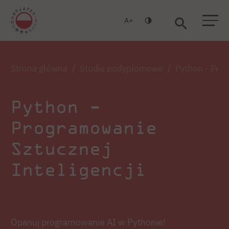
A
Warszawa
Gdańsk
Strona główna
Studia podyplomowe
Python - Prog
Python -
Programowanie
Sztucznej
Inteligencji
Opanuj programowanie AI w Pythonie!