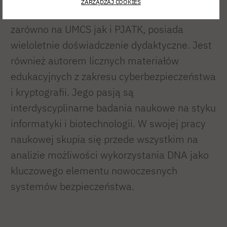
ZARZĄDZAJ COOKIES
nauczyciel akademicki prowadzący zajęcia
zarówno na UMCS jak i PJATK, posiada
wieloletnie doświadczenie dydaktyczne. Jest
również autorem licznych materiałów
edukacyjnych z zakresu cyberbezpieczeństwa
i kryptografii. Jego pasją są
interdyscyplinarne badania naukowe na styku
informatyki i biotechnologii. W swojej pracy
naukowej skupia się przede wszystkim na
analizie możliwości wykorzystania DNA jako
kluczowego elementu nowoczesnych
systemów bezpieczeństwa.