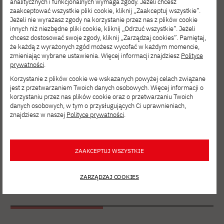
analitycznych i funkcjonalnych wymaga zgody. Jeżeli chcesz
zaakceptować wszystkie pliki cookie, kliknij „Zaakceptuj wszystkie”.
Jeżeli nie wyrażasz zgody na korzystanie przez nas z plików cookie
innych niż niezbędne pliki cookie, kliknij „Odrzuć wszystkie”. Jeżeli
Etap III.
chcesz dostosować swoje zgody, kliknij „Zarządzaj cookies”. Pamiętaj,
że każdą z wyrażonych zgód możesz wycofać w każdym momencie,
Kwalifikacja na
zmieniając wybrane ustawienia. Więcej informacji znajdziesz
Polityce
prywatności
.
studia
Korzystanie z plików cookie we wskazanych powyżej celach związane
jest z przetwarzaniem Twoich danych osobowych. Więcej informacji o
korzystaniu przez nas plików cookie oraz o przetwarzaniu Twoich
danych osobowych, w tym o przysługujących Ci uprawnieniach,
Pełna rejestracja
oraz
złożenie
znajdziesz w naszej
Polityce prywatności
.
kompletu
dokumentów
uruchamiają
procedu
rę kwalifikacyjną na studia.
ZAAKCEPTUJ WSZYSTKIE
ZARZĄDZAJ COOKIES