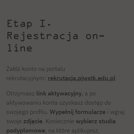
Etap I.
Rejestracja on-
line
Załóż konto na portalu
rekrutacyjnym:
rekrutacja.pjwstk.edu.pl
Otrzymasz
link aktywacyjny
, a po
aktywowaniu konta uzyskasz dostęp do
swojego profilu.
Wypełnij formularze
i wgraj
swoje
zdjęcie
. Koniecznie
wybierz studia
podyplomowe
, na które aplikujesz.