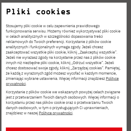
02-008 Warszawa
Pliki cookies
Centrum
Stosujemy pliki cookie w celu zapewnienia prawidłowego
Kształcenia
funkcjonowania serwisu. Możemy również wykorzystywać pliki cookie
w celach analitycznych w szczególności dopasowania treści
reklamowych do Twoich preferencji. Korzystanie z plików cookie
Podyplomowego
analitycznych i funkcjonalnych wymaga zgody. Jeżeli chcesz
zaakceptować wszystkie pliki cookie, kliknij „Zaakceptuj wszystkie”.
Jeżeli nie wyrażasz zgody na korzystanie przez nas z plików cookie
innych niż niezbędne pliki cookie, kliknij „Odrzuć wszystkie”. Jeżeli
Obsługa kandydatek i kandydatów na
chcesz dostosować swoje zgody, kliknij „Zarządzaj cookies”. Pamiętaj,
że każdą z wyrażonych zgód możesz wycofać w każdym momencie,
studia w PJATK odbywa się stacjonarnie,
zmieniając wybrane ustawienia. Więcej informacji znajdziesz
Polityce
prywatności
.
telefonicznie i mailowo.
Korzystanie z plików cookie we wskazanych powyżej celach związane
jest z przetwarzaniem Twoich danych osobowych. Więcej informacji o
Dokumenty można dostarczać
drogą
korzystaniu przez nas plików cookie oraz o przetwarzaniu Twoich
danych osobowych, w tym o przysługujących Ci uprawnieniach,
elektroniczną – wgrywając skany na swoim
znajdziesz w naszej
Polityce prywatności
.
indywidualnym koncie rekrutacyjnym
.