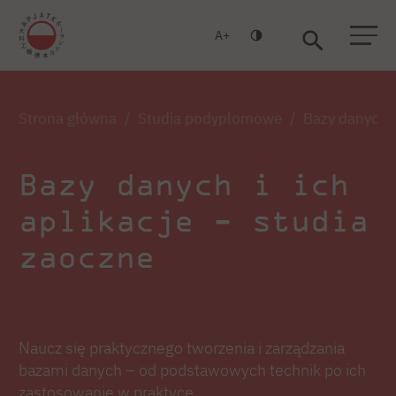
A
Warszawa
Gdańsk
Strona główna
Studia podyplomowe
Bazy danych i
Bazy danych i ich
aplikacje - studia
zaoczne
Naucz się praktycznego tworzenia i zarządzania
bazami danych – od podstawowych technik po ich
zastosowanie w praktyce.