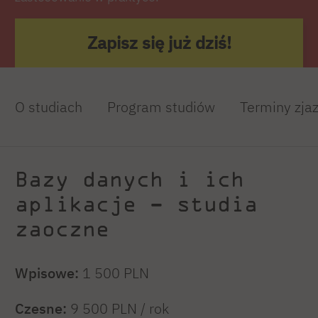
Zapisz się już dziś!
O studiach
Program studiów
Terminy zja
Bazy danych i ich
aplikacje – studia
zaoczne
Wpisowe:
1 500 PLN
Czesne:
9 500
PLN / rok