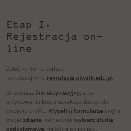
Etap I.
Rejestracja on-
line
Załóż konto na portalu
rekrutacyjnym:
rekrutacja.pjwstk.edu.pl
Otrzymasz
link aktywacyjny
, a po
aktywowaniu konta uzyskasz dostęp do
swojego profilu.
Wypełnij formularze
i wgraj
swoje
zdjęcie
. Koniecznie
wybierz studia
podyplomowe
, na które aplikujesz.