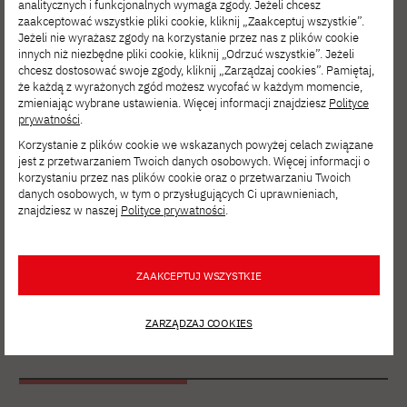
analitycznych i funkcjonalnych wymaga zgody. Jeżeli chcesz
zaakceptować wszystkie pliki cookie, kliknij „Zaakceptuj wszystkie”.
Jeżeli nie wyrażasz zgody na korzystanie przez nas z plików cookie
innych niż niezbędne pliki cookie, kliknij „Odrzuć wszystkie”. Jeżeli
Etap III.
chcesz dostosować swoje zgody, kliknij „Zarządzaj cookies”. Pamiętaj,
że każdą z wyrażonych zgód możesz wycofać w każdym momencie,
Kwalifikacja na
zmieniając wybrane ustawienia. Więcej informacji znajdziesz
Polityce
prywatności
.
studia
Korzystanie z plików cookie we wskazanych powyżej celach związane
jest z przetwarzaniem Twoich danych osobowych. Więcej informacji o
korzystaniu przez nas plików cookie oraz o przetwarzaniu Twoich
danych osobowych, w tym o przysługujących Ci uprawnieniach,
Pełna rejestracja
oraz
złożenie
znajdziesz w naszej
Polityce prywatności
.
kompletu
dokumentów
uruchamiają
procedu
rę kwalifikacyjną na studia.
ZAAKCEPTUJ WSZYSTKIE
ZARZĄDZAJ COOKIES