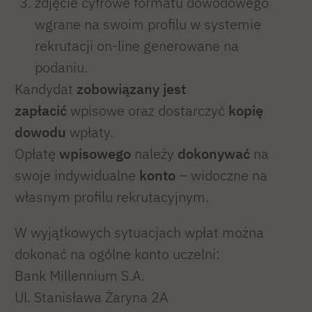
zdjęcie cyfrowe formatu dowodowego
wgrane na swoim profilu w systemie
rekrutacji on-line generowane na
podaniu.
Kandydat
zobowiązany jest
zapłacić
wpisowe oraz dostarczyć
kopię
dowodu
wpłaty.
Opłatę
wpisowego
należy
dokonywać
na
swoje indywidualne
konto
– widoczne na
własnym profilu rekrutacyjnym.
W wyjątkowych sytuacjach wpłat można
dokonać na ogólne konto uczelni:
Bank Millennium S.A.
Ul. Stanisława Żaryna 2A